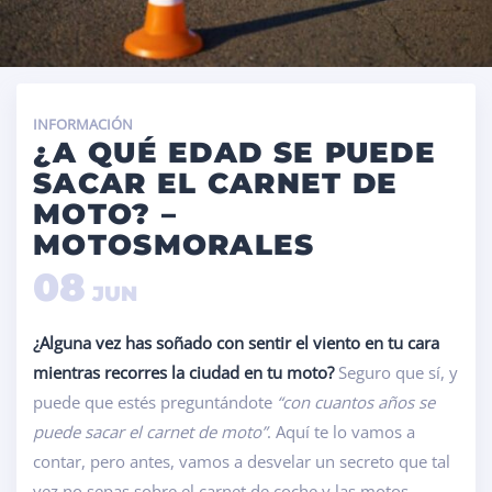
INFORMACIÓN
¿A QUÉ EDAD SE PUEDE
SACAR EL CARNET DE
MOTO? –
MOTOSMORALES
08
JUN
¿Alguna vez has soñado con sentir el viento en tu cara
mientras recorres la ciudad en tu moto?
Seguro que sí, y
puede que estés preguntándote
“con cuantos años se
puede sacar el carnet de moto”
. Aquí te lo vamos a
contar, pero antes, vamos a desvelar un secreto que tal
vez no sepas sobre el carnet de coche y las motos.