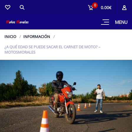
0
0.00€
MENU
INICIO
INFORMACIÓN
¿A QUÉ EDAD SE PUEDE SACAR EL CARNET DE MOTO? –
MOTOSMORALES