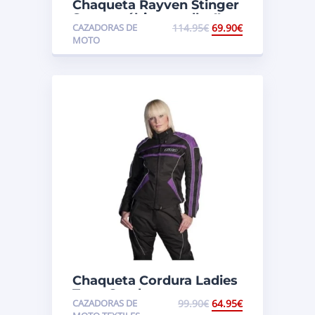
Chaqueta Rayven Stinger
Sports ¡¡últimas tallas!!
CAZADORAS DE
114.95
€
69.90
€
MOTO
Chaqueta Cordura Ladies
Tuzo Coral
CAZADORAS DE
99.90
€
64.95
€