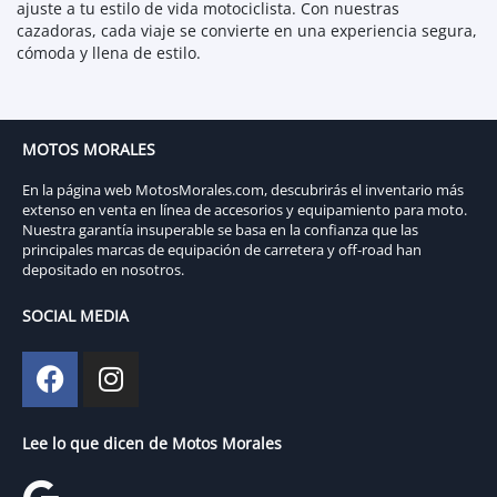
ajuste a tu estilo de vida motociclista. Con nuestras
cazadoras, cada viaje se convierte en una experiencia segura,
cómoda y llena de estilo.
MOTOS MORALES
En la página web MotosMorales.com, descubrirás el inventario más
extenso en venta en línea de accesorios y equipamiento para moto.
Nuestra garantía insuperable se basa en la confianza que las
principales marcas de equipación de carretera y off-road han
depositado en nosotros.
SOCIAL MEDIA
Lee lo que dicen de Motos Morales