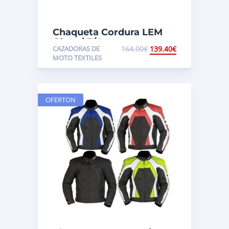
Chaqueta Cordura LEM
Okami 3/4
CAZADORAS DE
164.00
€
139.40
€
MOTO TEXTILES
OFERTON