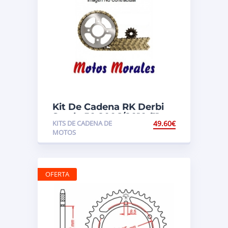
Kit De Cadena RK Derbi
Senda 50 2006/2010 (11-
KITS DE CADENA DE
49.60
€
52-130)
MOTOS
OFERTA