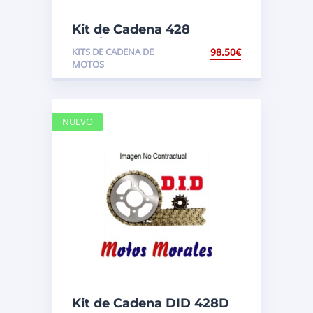
Kit de Cadena 428
Macbor Montana XR1
KITS DE CADENA DE
98.50
€
125cc
MOTOS
NUEVO
Kit de Cadena DID 428D