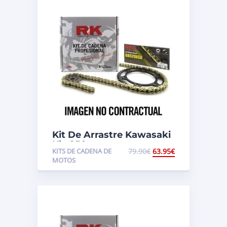
Kit De Arrastre Kawasaki
Klx 250
KITS DE CADENA DE
79.90
€
63.95
€
MOTOS