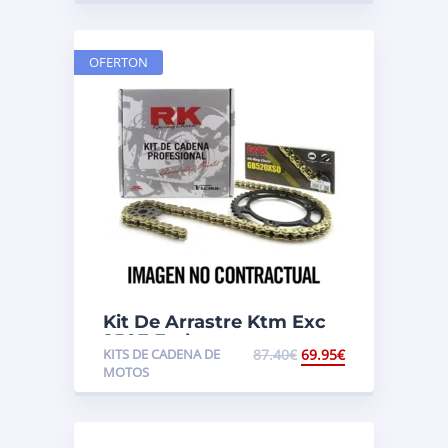
OFERTON
Kit De Arrastre Ktm Exc
250F Enduro
KITS DE CADENA DE
87.40
€
69.95
€
MOTOS