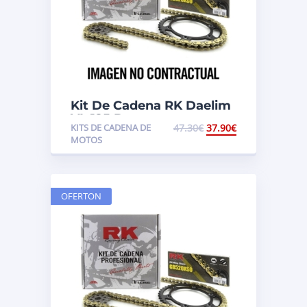
Kit De Cadena RK Daelim
VL 125 Daystar
KITS DE CADENA DE
47.30
€
37.90
€
MOTOS
OFERTON