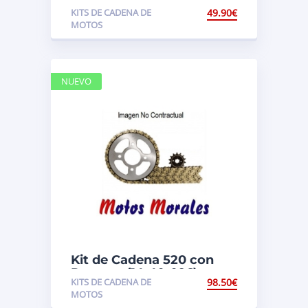
Senda 50 X-Treme / X-
KITS DE CADENA DE
49.90
€
Race 2006/2014 (12-53-
MOTOS
136)
NUEVO
Kit de Cadena 520 con
Retenes (14-40-096)
KITS DE CADENA DE
98.50
€
Suzuki LTZ 400
MOTOS