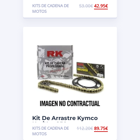
Yamaha XT 125X
KITS DE CADENA DE
53.00
€
42.95
€
MOTOS
Kit De Arrastre Kymco
Kxr/Kxu 250
KITS DE CADENA DE
112.20
€
89.75
€
MOTOS