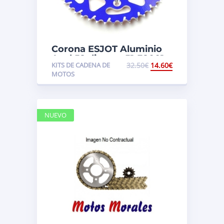
Corona ESJOT Aluminio
Azul 52 dientes 51-32001-
KITS DE CADENA DE
32.50
€
14.60
€
52SBL
MOTOS
NUEVO