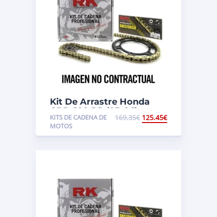
Kit De Arrastre Honda
CBR 600 RR (03-06)
KITS DE CADENA DE
169.35
€
125.45
€
MOTOS