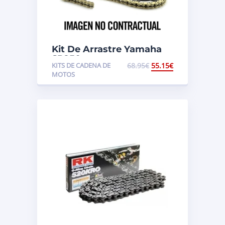
Kit De Arrastre Yamaha
SR250
KITS DE CADENA DE
68.95
€
55.15
€
MOTOS