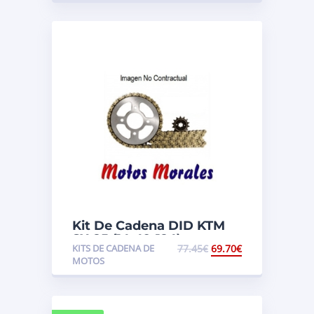
Kit De Cadena DID KTM
SX 85 (14-49-124)
KITS DE CADENA DE
77.45
€
69.70
€
MOTOS