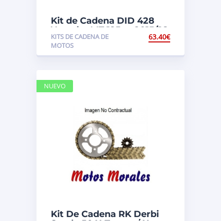
Kit de Cadena DID 428
Yamaha MT 125cc 2015/16
KITS DE CADENA DE
63.40
€
(RE11)
MOTOS
NUEVO
Kit De Cadena RK Derbi