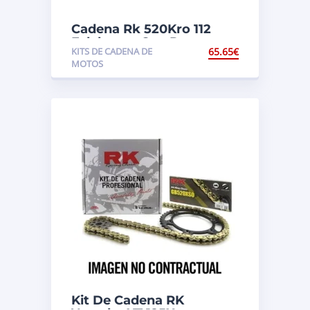
Cadena Rk 520Kro 112
Eslabones Con Retenes
KITS DE CADENA DE
65.65
€
MOTOS
Kit De Cadena RK