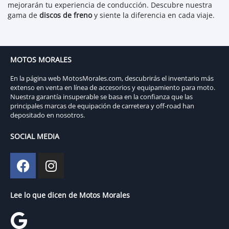
mejorarán tu experiencia de conducción. Descubre nuestra
gama de
discos de freno
y siente la diferencia en cada viaje.
MOTOS MORALES
En la página web MotosMorales.com, descubrirás el inventario más
extenso en venta en línea de accesorios y equipamiento para moto.
Nuestra garantía insuperable se basa en la confianza que las
principales marcas de equipación de carretera y off-road han
depositado en nosotros.
SOCIAL MEDIA
Lee lo que dicen de Motos Morales