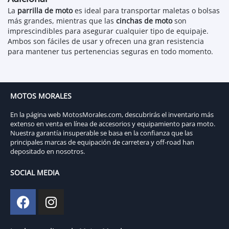
La
parrilla de moto
es ideal para transportar maletas o bolsas
más grandes, mientras que las
cinchas de moto
son
imprescindibles para asegurar cualquier tipo de equipaje.
Ambos son fáciles de usar y ofrecen una gran resistencia
para mantener tus pertenencias seguras en todo momento.
MOTOS MORALES
En la página web MotosMorales.com, descubrirás el inventario más
extenso en venta en línea de accesorios y equipamiento para moto.
Nuestra garantía insuperable se basa en la confianza que las
principales marcas de equipación de carretera y off-road han
depositado en nosotros.
SOCIAL MEDIA