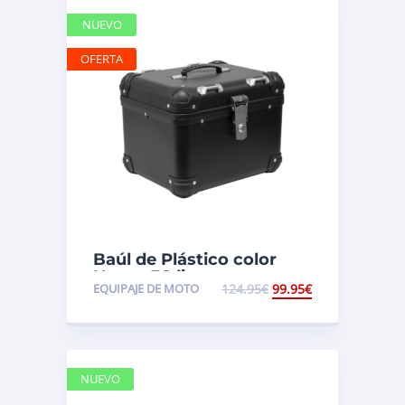
NUEVO
OFERTA
Baúl de Plástico color
Negro 38 litros
EQUIPAJE DE MOTO
124.95
€
99.95
€
NUEVO