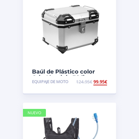
Baúl de Plástico color
Gris Aluminio 38 litros
EQUIPAJE DE MOTO
124.95
€
99.95
€
NUEVO