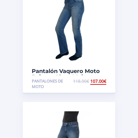
Pantalón Vaquero Moto
Rainers Alexa Mujer
PANTALONES DE
118.90
€
107.00
€
MOTO