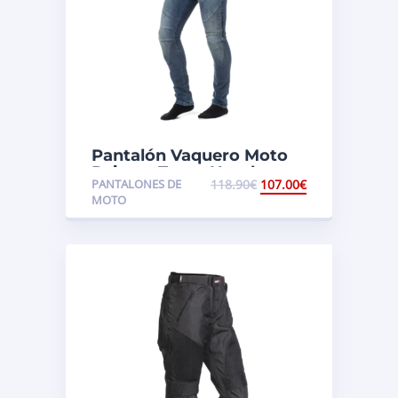
Pantalón Vaquero Moto
Rainers Texas Hombre
PANTALONES DE
118.90
€
107.00
€
MOTO