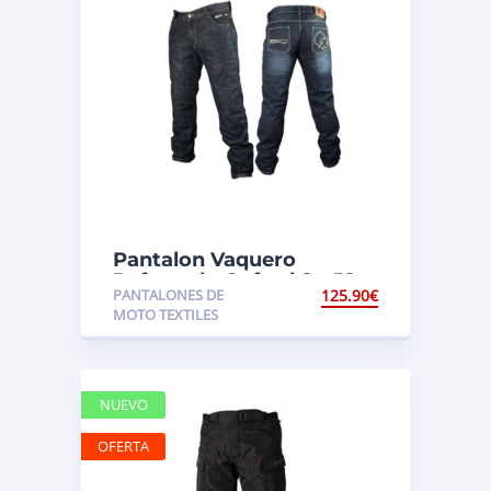
Pantalon Vaquero
Reforzado Oxford Sp-J2
PANTALONES DE
125.90
€
MOTO TEXTILES
NUEVO
OFERTA