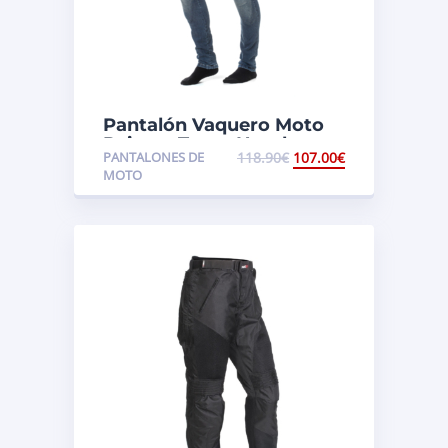
Pantalón Vaquero Moto
Rainers Texas Hombre
PANTALONES DE
118.90
€
107.00
€
MOTO