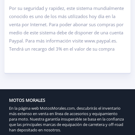
Por su seguridad y rapidez, este sistema mundialmente
conocido es uno de los más utilizados hoy día en la
venta por Internet. Para poder abonar sus compras por
medio de este sistema debe de disponer de una cuenta
Paypal. Para más información visite www.paypal.es.
Tendrá un recargo del 3% en el valor de su compra
MOTOS MORALES
En la página web MotosMorales.com, descubrirás el inventario
más extenso en venta en línea de accesorios y equipamiento
para moto. Nuestra garantía insuperable se basa en la confianza
que las principales marcas de equipación de carretera y off-road
han depositado en nosotros.