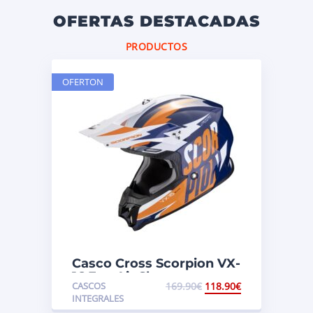
OFERTAS DESTACADAS
PRODUCTOS
OFERTON
Casco Cross Scorpion VX-
16 Evo Air Slanter
CASCOS
169.90
€
118.90
€
Azul/Naranja
INTEGRALES