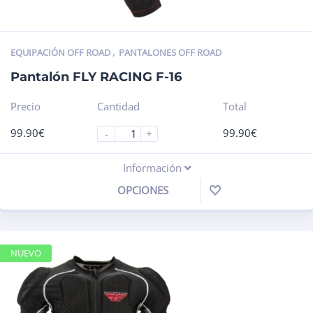
EQUIPACIÓN OFF ROAD
,
PANTALONES OFF ROAD
Pantalón FLY RACING F-16
Precio
Cantidad
Total
99.90
€
99.90
€
-
+
Información
OPCIONES
NUEVO