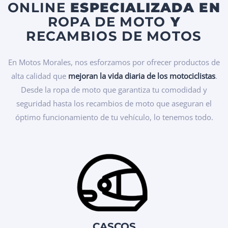
ONLINE
ESPECIALIZADA EN
ROPA DE MOTO
Y
RECAMBIOS DE MOTOS
En Motos Morales, nos esforzamos por ofrecer productos de
alta calidad que
mejoran la vida diaria de los motociclistas
.
Desde la ropa de moto que garantiza tu comodidad y
seguridad hasta los recambios de moto que aseguran el
óptimo funcionamiento de tu vehículo, lo tenemos todo.
CASCOS