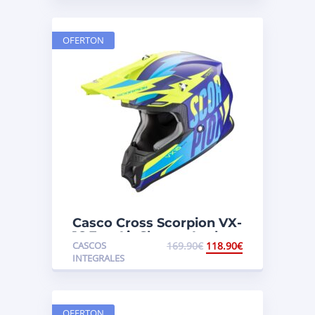
OFERTON
Casco Cross Scorpion VX-
16 Evo Air Slanter Azul
CASCOS
169.90
€
118.90
€
/Amarillo Flúor
INTEGRALES
OFERTON