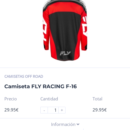
CAMISETAS OFF ROAD
Camiseta FLY RACING F-16
Precio
Cantidad
Total
29.95
€
29.95
€
-
+
Información