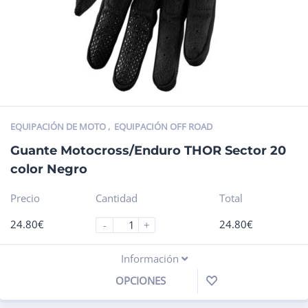
EQUIPACIÓN DE MOTO
,
EQUIPACIÓN OFF ROAD
Guante Motocross/Enduro THOR Sector 20
color Negro
Precio
Cantidad
Total
24.80
€
24.80
€
-
+
Información
OPCIONES