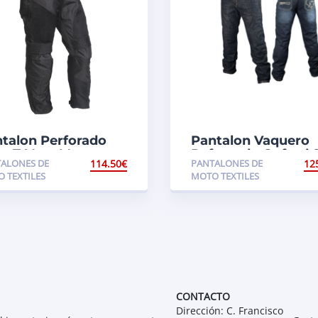
talon Perforado
Pantalon Vaquero
o T-Vent Men
Reforzado Oxford 
ALONES DE
114.50
€
PANTALONES DE
12
J2
 TEXTILES
MOTO TEXTILES
INFO
CONTACTO
Dirección: C. Francisco