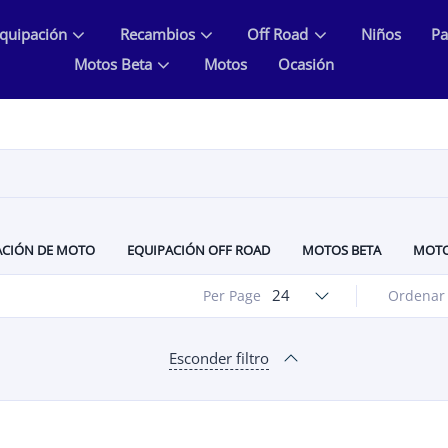
quipación
Recambios
Off Road
Niños
Pa
Motos Beta
Motos
Ocasión
ACIÓN DE MOTO
EQUIPACIÓN OFF ROAD
MOTOS BETA
MOTO
L MH MOTORCYCLES
RECAMBIOS Y MANTENIMIENTO DE MOTOS
24
Per Page
Ordenar
Esconder filtro