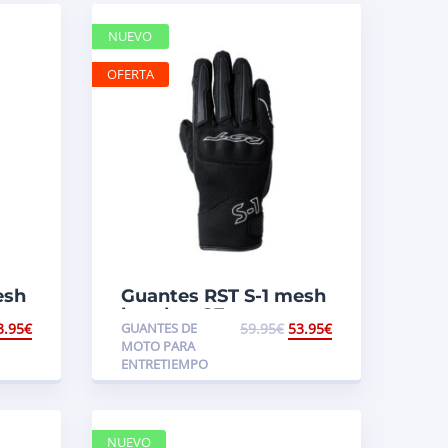
NUEVO
OFERTA
esh
Guantes RST S-1 mesh
hombre CE
3.95
€
GUANTES DE
59.95
€
53.95
€
MOTO PARA
ENTRETIEMPO
NUEVO