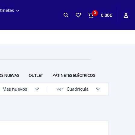
tinetes
0
0.00€
S NUEVAS
OUTLET
PATINETES ELÉCTRICOS
ROPA DE MOTO PARA NIÑOS
OCASIÓN Y PACKS
Mas nuevos
Cuadrícula
Ver