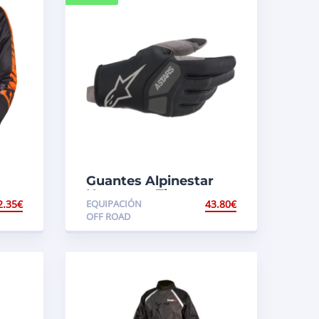
Guantes Alpinestar
Neopreno Therm
2.35
€
EQUIPACIÓN
43.80
€
Negro/Gris
OFF ROAD