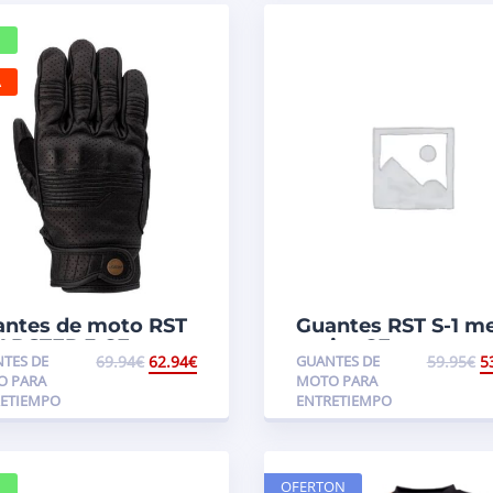
A
antes de moto RST
Guantes RST S-1 m
ADSTER 3 CE
mujer CE
TES DE
69.94
€
62.94
€
GUANTES DE
59.95
€
5
O PARA
MOTO PARA
ETIEMPO
ENTRETIEMPO
OFERTON