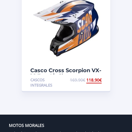
Casco Cross Scorpion VX-
16 Evo Air Slanter
CASCOS
169.90
€
118.90
€
Azul/Naranja
INTEGRALES
MOTOS MORALES