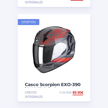
INTEGRALES
OFERTON
Casco Scorpion EXO-390
iGHOST Gris Cemento-
CASCOS
119.90
€
89.90
€
Rojo
INTEGRALES