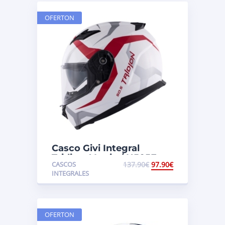
OFERTON
Casco Givi Integral
Tridion. Vortix / H505F
CASCOS
137.90
€
97.90
€
INTEGRALES
OFERTON