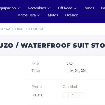
quipación
Recambios
Off Road
Niños
Pa
Motos Beta
Motos
Ocasión
O / WATERFROOF SUIT STORM
UZO / WATERFROOF SUIT ST
SKU:
7821
Talla:
L
,
M
,
XL
,
XXL
Precio
Cantidad
39.91
€
-
+