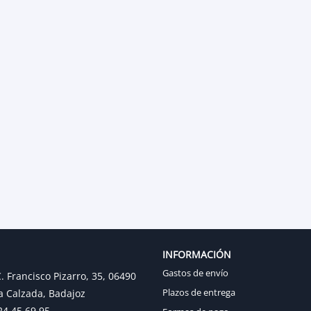
INFORMACIÓN
Gastos de envío
. Francisco Pizarro, 35, 06490
Plazos de entrega
a Calzada, Badajoz
24 45 69 95