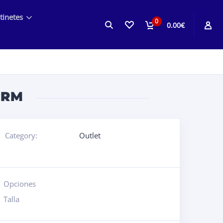
tinetes
0
0.00€
ORM
Category:
Outlet
Opciones
Talla