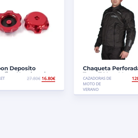
on Deposito
Chaqueta Perforad
olina Honda color
Tuzo T-Vent Men
ET
27.80
€
16.80
€
CAZADORAS DE
12
jo
MOTO DE
VERANO