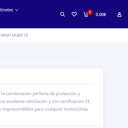
tinetes
0
0.00€
1 MESH MUJER CE
la combinación perfecta de protección y
 excelente ventilación y con certificación CE
 imprescindibles para cualquier motociclista.