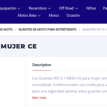
quipación
Recambios
Off Road
Niños
Pa
Motos Beta
Motos
Ocasión
DE MOTO
GUANTES DE MOTO PARA ENTRETIEMPO
GUANTES RST S-
 MUJER CE
Description
Los Guantes RST S-1 MESH CE para mujer son 
comodidad. Confeccionados con malla para una
para una seguridad óptima, estos guantes son
leer más