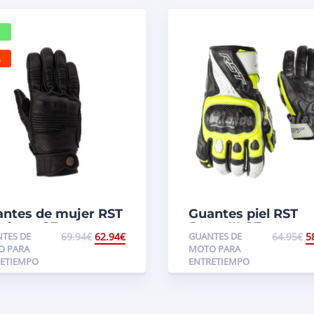
A
ntes de mujer RST
Guantes piel RST
dster CE
Stunt III CE
TES DE
69.94
€
62.94
€
GUANTES DE
64.95
€
5
O PARA
MOTO PARA
ETIEMPO
ENTRETIEMPO