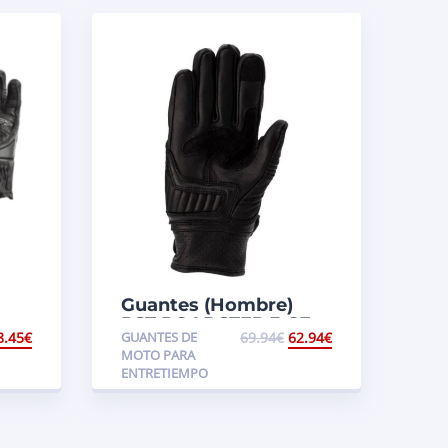
Guantes (Hombre)
RST ROADSTER 3 CE
8.45
€
GUANTES DE
69.94
€
62.94
€
MOTO PARA
ENTRETIEMPO