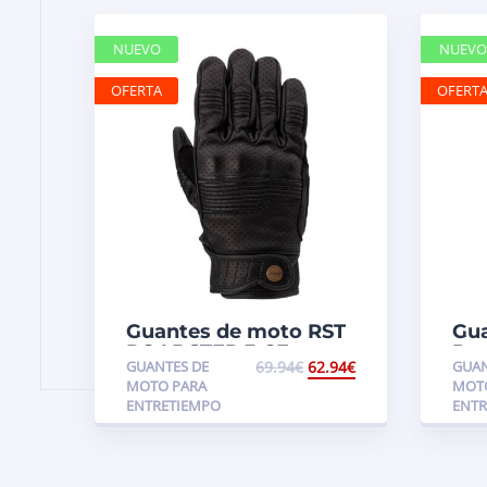
NUEVO
NUEVO
OFERTA
OFERT
Guantes de moto RST
Gua
ROADSTER 3 CE
Roa
GUANTES DE
69.94
€
62.94
€
GUAN
MOTO PARA
MOT
ENTRETIEMPO
ENTR