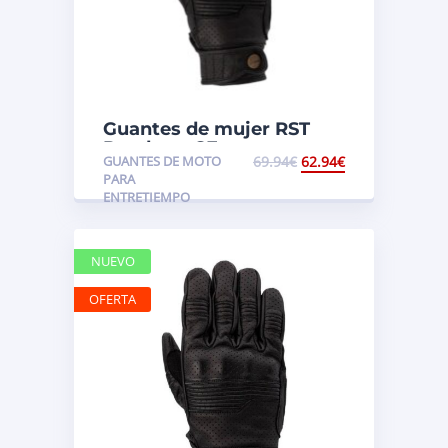
Guantes de mujer RST
Roadster CE
GUANTES DE MOTO
69.94
€
62.94
€
PARA
ENTRETIEMPO
NUEVO
OFERTA