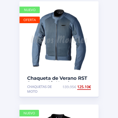
NUEVO
OFERTA
Chaqueta de Verano RST
Spectre Air Hombre
CHAQUETAS DE
139.95
€
125.10
€
MOTO
NUEVO