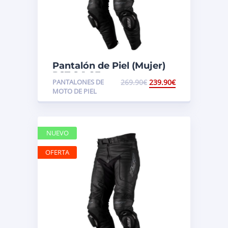
Pantalón de Piel (Mujer)
RST S-1 CE
PANTALONES DE
269.90
€
239.90
€
MOTO DE PIEL
NUEVO
OFERTA