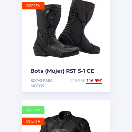
OFERTA
Bota (Mujer) RST S-1 CE
BOTAS PARA
129.95
€
116.95
€
MOTOS
NUEVO
OFERTA