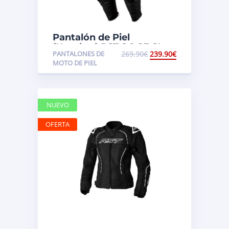
Pantalón de Piel
(Hombre) RST S-1 CE SL
PANTALONES DE
269.90
€
239.90
€
MOTO DE PIEL
NUEVO
OFERTA