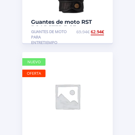
Guantes de moto RST
ROADSTER 3 CE
GUANTES DE MOTO
69.94
€
62.94
€
PARA
ENTRETIEMPO
NUEVO
OFERTA