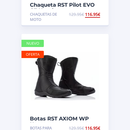
Chaqueta RST Pilot EVO
CE Hombre
CHAQUETAS DE
129.95
€
116.95
€
MOTO
NUEVO
OFERTA
Botas RST AXIOM WP
Negro
BOTAS PARA
129.95
€
116.95
€