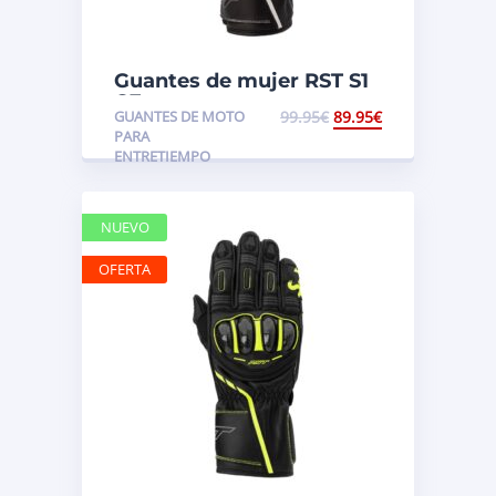
Guantes de mujer RST S1
CE
GUANTES DE MOTO
99.95
€
89.95
€
PARA
ENTRETIEMPO
NUEVO
OFERTA