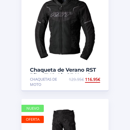
Chaqueta de Verano RST
Pilot EVO Air CE Hombre
CHAQUETAS DE
129.95
€
116.95
€
MOTO
NUEVO
OFERTA