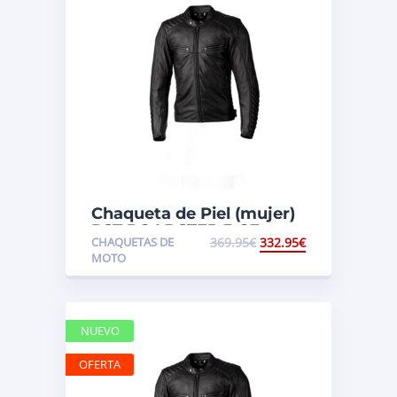
Chaqueta de Piel (mujer)
RST ROADSTER 3 CE
CHAQUETAS DE
369.95
€
332.95
€
MOTO
NUEVO
OFERTA