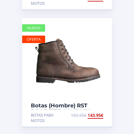
MOTOS
NUEVO
OFERTA
Botas (Hombre) RST
ROADSTER II WP VIN
BOTAS PARA
159.95
€
143.95
€
MOTOS