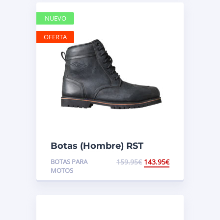
NUEVO
OFERTA
Botas (Hombre) RST
ROADSTER II WP
BOTAS PARA
159.95
€
143.95
€
MOTOS