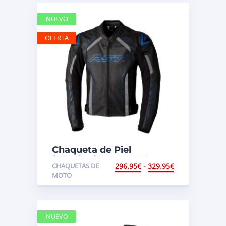
NUEVO
OFERTA
Chaqueta de Piel
(Hombre) RST S-1 CE
CHAQUETAS DE
296.95
€
-
329.95
€
MOTO
NUEVO