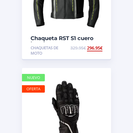
Chaqueta RST S1 cuero
hombre
CHAQUETAS DE
329.95
€
296.95
€
MOTO
NUEVO
OFERTA