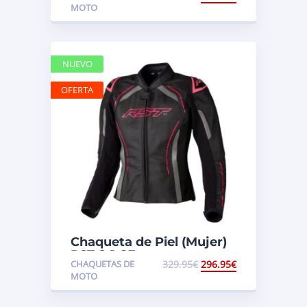
MOTO
NUEVO
OFERTA
Chaqueta de Piel (Mujer)
RST S-1 CE
CHAQUETAS DE
329.95
€
296.95
€
MOTO