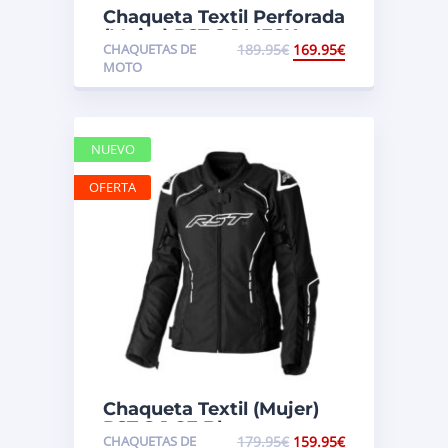
Chaqueta Textil Perforada
(Mujer) RST S-1 MESH
CHAQUETAS DE
189.95
€
169.95
€
MOTO
NUEVO
OFERTA
Chaqueta Textil (Mujer)
RST S-1 CE Blanco
CHAQUETAS DE
179.95
€
159.95
€