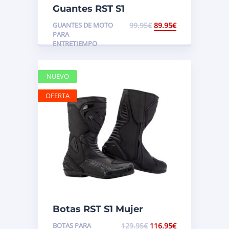
Guantes RST S1
GUANTES DE MOTO
99.95
€
89.95
€
PARA
ENTRETIEMPO
NUEVO
OFERTA
Botas RST S1 Mujer
BOTAS PARA
129.95
€
116.95
€