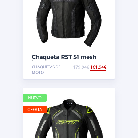
Chaqueta RST S1 mesh
hombre
CHAQUETAS DE
179.94
€
161.94
€
MOTO
NUEVO
OFERTA