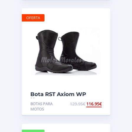
OFERTA
Bota RST Axiom WP
Negro
BOTAS PARA
129.95
€
116.95
€
MOTOS