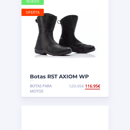
NUEVO
OFERTA
Botas RST AXIOM WP
Negro
BOTAS PARA
129.95
€
116.95
€
MOTOS