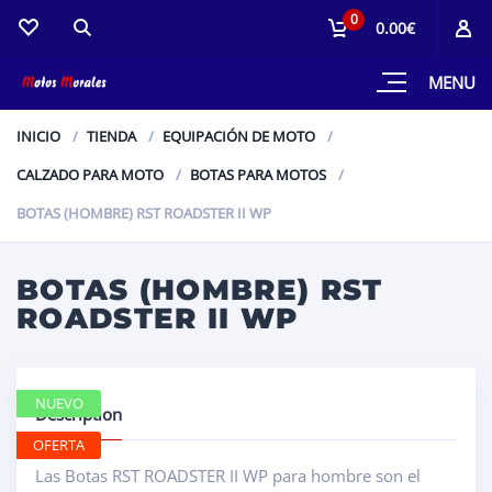
0
0.00€
MENU
INICIO
TIENDA
EQUIPACIÓN DE MOTO
CALZADO PARA MOTO
BOTAS PARA MOTOS
BOTAS (HOMBRE) RST ROADSTER II WP
BOTAS (HOMBRE) RST
ROADSTER II WP
NUEVO
Description
OFERTA
Las Botas RST ROADSTER II WP para hombre son el