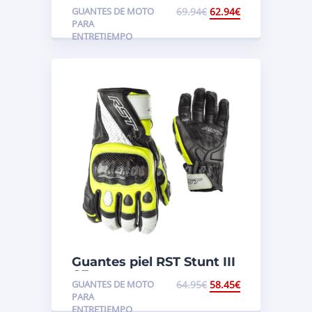
Roadster CE
GUANTES DE MOTO
69.94
€
62.94
€
PARA
ENTRETIEMPO
Guantes piel RST Stunt III
CE
GUANTES DE MOTO
64.95
€
58.45
€
PARA
ENTRETIEMPO