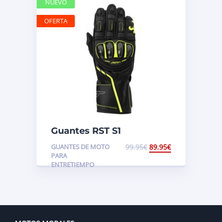
NUEVO
OFERTA
Guantes RST S1
GUANTES DE MOTO
99.95
€
89.95
€
PARA
ENTRETIEMPO