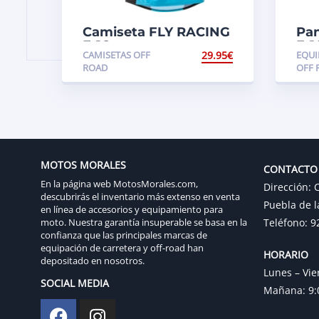
Camiseta FLY RACING
Pa
F-16
F-1
CAMISETAS OFF
29.95
€
EQUI
ROAD
OFF 
MOTOS MORALES
CONTACTO
En la página web MotosMorales.com,
Dirección: C
descubrirás el inventario más extenso en venta
Puebla de l
en línea de accesorios y equipamiento para
moto. Nuestra garantía insuperable se basa en la
Teléfono: 9
confianza que las principales marcas de
equipación de carretera y off-road han
HORARIO
depositado en nosotros.
Lunes – Vie
SOCIAL MEDIA
Mañana: 9:0