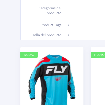
Categorías del
+
producto
Product Tags
-
Talla del producto
-
NUEVO
NUEVO