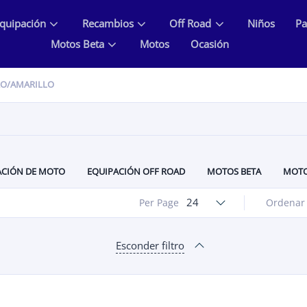
quipación
Recambios
Off Road
Niños
Pa
Motos Beta
Motos
Ocasión
RO/AMARILLO
ACIÓN DE MOTO
EQUIPACIÓN OFF ROAD
MOTOS BETA
MOTO
L MH MOTORCYCLES
RECAMBIOS Y MANTENIMIENTO DE MOTOS
24
Per Page
Ordenar
Esconder filtro