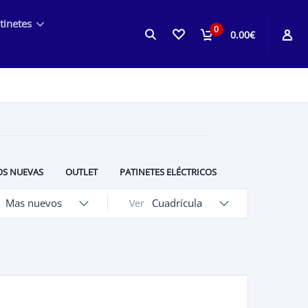
tinetes
0
0.00€
S NUEVAS
OUTLET
PATINETES ELÉCTRICOS
ROPA DE MOTO PARA NIÑOS
OCASIÓN Y PACKS
Mas nuevos
Cuadrícula
Ver