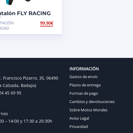
ntalón FLY RACING
6
PACIÓN
99.90
€
ROAD
INFORMACIÓN
Gastos de envío
. Francisco Pizarro, 35, 06490
Plazos de entrega
a Calzada, Badajoz
24 45 69 95
Formas de pago
Cambios y devolouciones
Sobre Motos Morales
rnes
Aviso Legal
0 – 14:00 y 17:30 a 20:30h
Privacidad