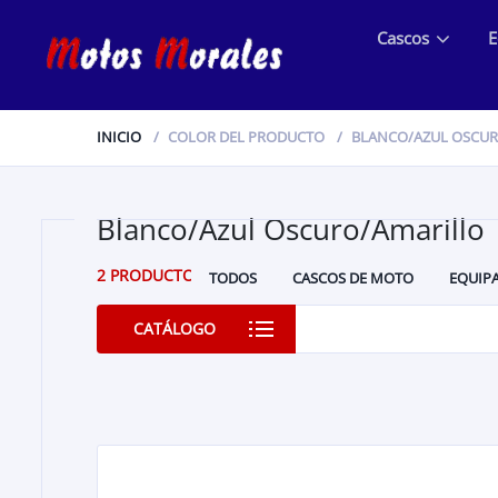
Cascos
E
INICIO
COLOR DEL PRODUCTO
BLANCO/AZUL OSCU
Blanco/Azul Oscuro/Amarillo
2 PRODUCTOS
TODOS
CASCOS DE MOTO
EQUIP
RECAMBIO ORIGINAL BETA
RECAMBIO ORIGINA
CATÁLOGO