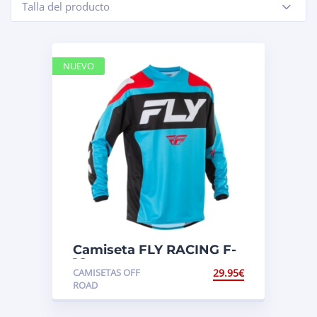
Talla del producto
-
NUEVO
Camiseta FLY RACING F-
16
CAMISETAS OFF
29.95
€
ROAD