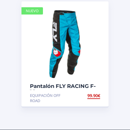
NUEVO
Pantalón FLY RACING F-
16
EQUIPACIÓN OFF
99.90
€
ROAD