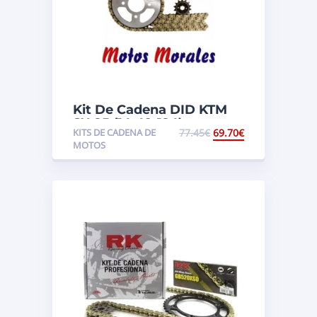
Kit De Cadena DID KTM
SX 85 (14-49-124)
KITS DE CADENA DE
77.45
€
69.70
€
MOTOS