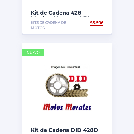
Kit de Cadena 428
Macbor Montana XR1
KITS DE CADENA DE
98.50
€
125cc
MOTOS
NUEVO
Kit de Cadena DID 428D