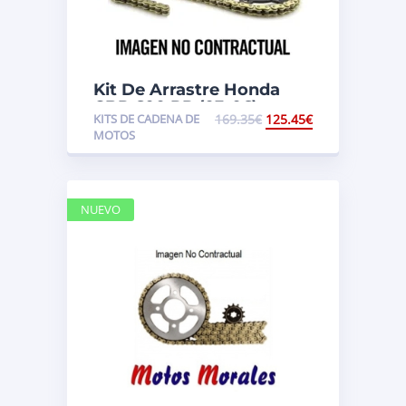
Kit De Arrastre Honda
CBR 600 RR (03-06)
KITS DE CADENA DE
169.35
€
125.45
€
MOTOS
NUEVO