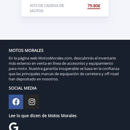
Keeway TX 125 S 09-2014
KITS DE CADENA DE
79.80
€
Estándar
MOTOS
MOTOS MORALES
En la página web MotosMorales.com, descubrirás el inventario
más extenso en venta en línea de accesorios y equipamiento
para moto. Nuestra garantía insuperable se basa en la confianza
que las principales marcas de equipación de carretera y off-road
han depositado en nosotros.
SOCIAL MEDIA
Lee lo que dicen de Motos Morales