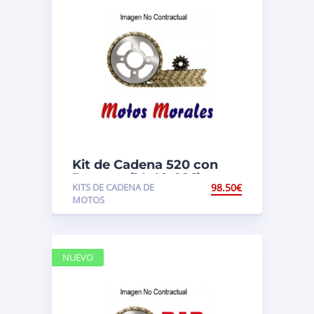
Kit de Cadena 520 con
Retenes (14-40-096)
KITS DE CADENA DE
98.50
€
Suzuki LTZ 400
MOTOS
NUEVO