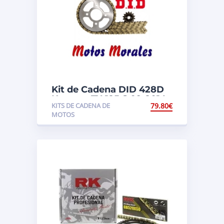
Kit de Cadena DID 428D
Keeway TX 125 S 09-2014
KITS DE CADENA DE
79.80
€
Estándar
MOTOS