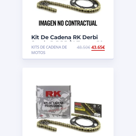
Kit De Cadena RK Derbi
Senda R DRD/X-Treme 50
KITS DE CADENA DE
48.50
€
43.65
€
MOTOS