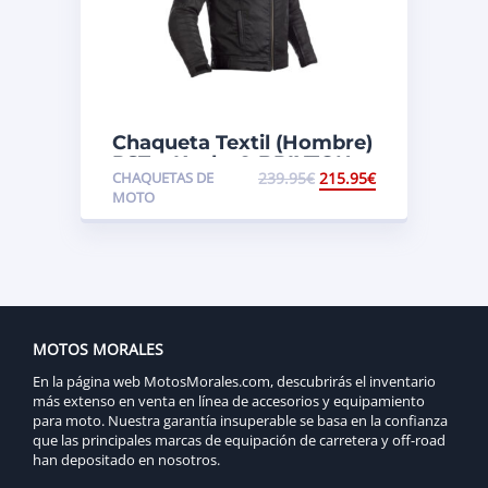
Chaqueta Textil (Hombre)
RST x Kevlar® BRIXTON
CHAQUETAS DE
239.95
€
215.95
€
MOTO
MOTOS MORALES
En la página web MotosMorales.com, descubrirás el inventario
más extenso en venta en línea de accesorios y equipamiento
para moto. Nuestra garantía insuperable se basa en la confianza
que las principales marcas de equipación de carretera y off-road
han depositado en nosotros.