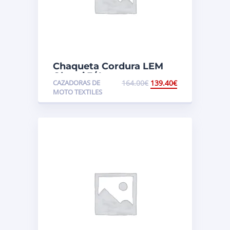
Chaqueta Cordura LEM
Okami 3/4
CAZADORAS DE
164.00
€
139.40
€
MOTO TEXTILES