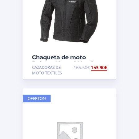
Chaqueta de moto
Rainers Motegi-N color
CAZADORAS DE
165.50
€
153.90
€
Negro
MOTO TEXTILES
OFERTON