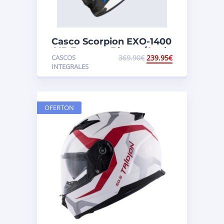
Casco Scorpion EXO-1400
AIR Fortuna Blanco/Azul
CASCOS
369.90
€
239.95
€
INTEGRALES
OFERTON