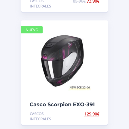
CASCOS
85.90
€
73.90
€
INTEGRALES
NUEVO
Casco Scorpion EXO-391
SPADA Mate Negro-Rosa
CASCOS
129.90
€
INTEGRALES