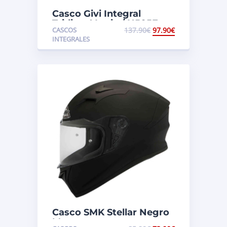
Casco Givi Integral
Tridion. Vortix / H505F
CASCOS
137.90
€
97.90
€
INTEGRALES
Casco SMK Stellar Negro
Mate