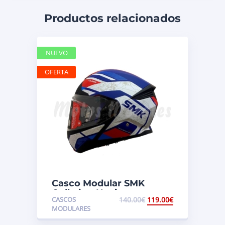
Productos relacionados
NUEVO
OFERTA
Casco Modular SMK
Gullwing Navigator
CASCOS
140.00
€
119.00
€
Blanco/Azul/Rojo Mate
MODULARES