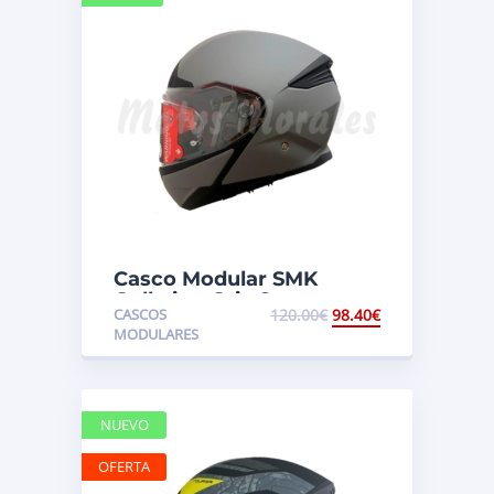
Casco Modular SMK
Gullwing Gris Cemento
CASCOS
120.00
€
98.40
€
Mate
MODULARES
NUEVO
OFERTA