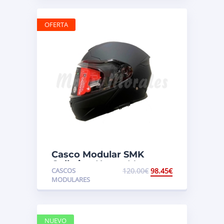
OFERTA
Casco Modular SMK
Gullwing Negro Mate
CASCOS
120.00
€
98.45
€
MODULARES
NUEVO