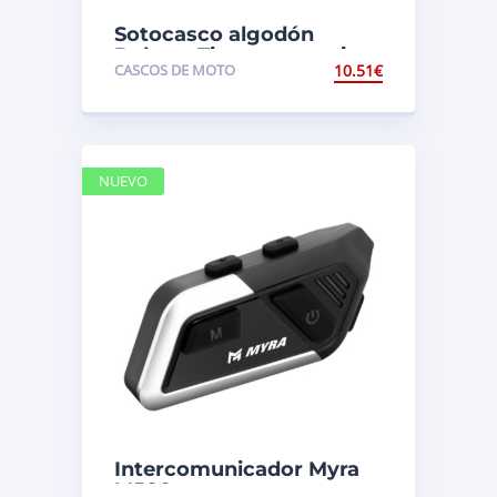
Sotocasco algodón
Deluxe. Tipo panoramico
CASCOS DE MOTO
10.51
€
Oxford OF469
NUEVO
Intercomunicador Myra
M500