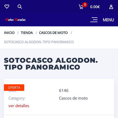
0
0.00€
MENU
INICIO
TIENDA
CASCOS DE MOTO
SOTOCASCO ALGODON. TIPO PANORAMICO
SOTOCASCO ALGODON.
TIPO PANORAMICO
OFERTA
SKU:
6146
Category:
Cascos de moto
ver detalles