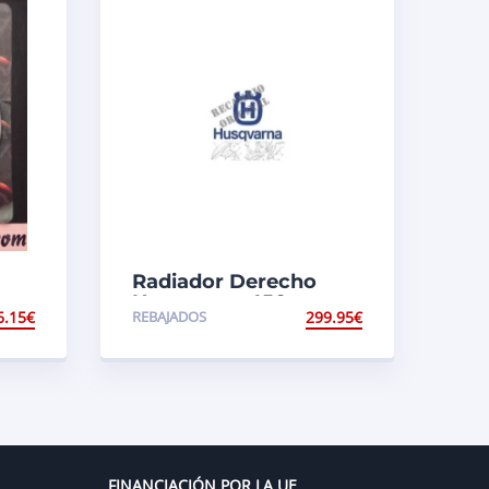
Radiador Derecho
Husqvarna 450
6.15
€
REBAJADOS
299.95
€
FINANCIACIÓN POR LA UE