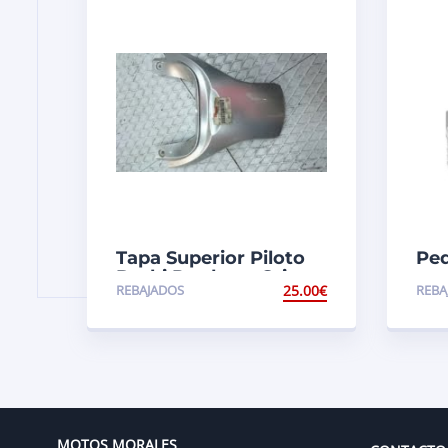
Tapa Superior Piloto
Pe
Derbi Predator Gris
mot
REBAJADOS
25.00
€
REBA
Gri
MOTOS MORALES