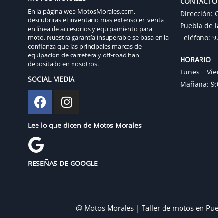
CONTACTO
En la página web MotosMorales.com,
Dirección: C
descubrirás el inventario más extenso en venta
Puebla de l
en línea de accesorios y equipamiento para
moto. Nuestra garantía insuperable se basa en la
Teléfono: 9
confianza que las principales marcas de
equipación de carretera y off-road han
HORARIO
depositado en nosotros.
Lunes – Vie
SOCIAL MEDIA
Mañana: 9:0
Lee lo que dicen de Motos Morales
RESEÑAS DE GOOGLE
@ Motos Morales | Taller de motos en Pue