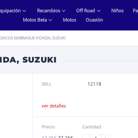
quipación
Recambios
Off Road
Niños
Pa
Motos Beta
Motos
Ocasión
DISCOS EMBRAGUE HONDA, SUZUKI
DA, SUZUKI
SKU:
12118
ver detalles
Precio
Cantidad
42.35
€
37.26
€