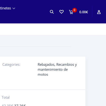
tinetes
0
0.00€
Categories:
Rebajados
,
Recambios y
mantenimiento de
motos
Total
42.35
€
37.26
€