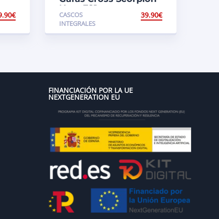
New E21
9.90
€
CASCOS
39.90
€
INTEGRALES
FINANCIACIÓN POR LA UE
NEXTGENERATION EU