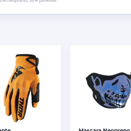
ante
Mascara Neopreno