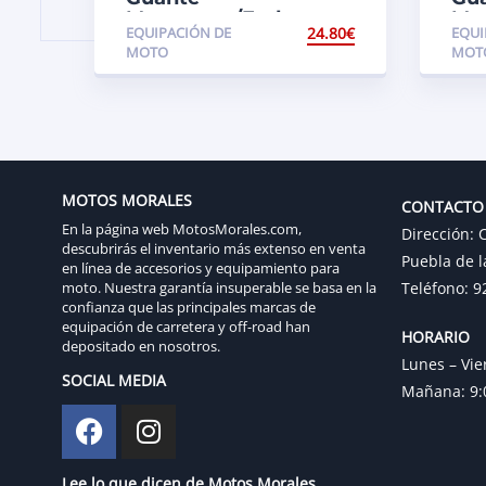
Motocross/Enduro
Mo
EQUIPACIÓN DE
24.80
€
EQUI
THOR Sector 20 color
THO
MOTO
MOT
Azul
Nar
MOTOS MORALES
CONTACTO
En la página web MotosMorales.com,
Dirección: C
descubrirás el inventario más extenso en venta
Puebla de l
en línea de accesorios y equipamiento para
moto. Nuestra garantía insuperable se basa en la
Teléfono: 9
confianza que las principales marcas de
equipación de carretera y off-road han
HORARIO
depositado en nosotros.
Lunes – Vie
SOCIAL MEDIA
Mañana: 9:0
Lee lo que dicen de Motos Morales