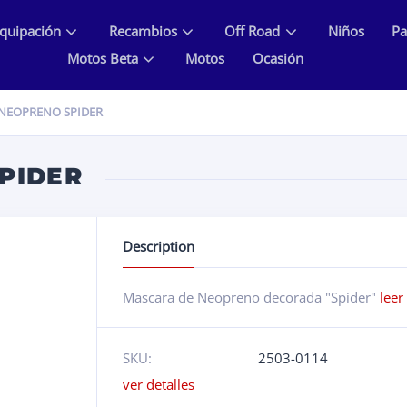
quipación
Recambios
Off Road
Niños
Pa
Motos Beta
Motos
Ocasión
NEOPRENO SPIDER
PIDER
Description
Mascara de Neopreno decorada "Spider"
leer
SKU:
2503-0114
ver detalles