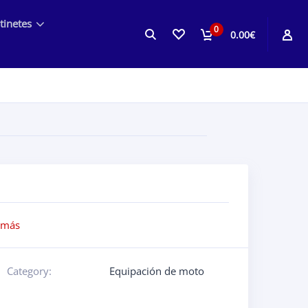
tinetes
0
0.00€
 más
Category:
Equipación de moto