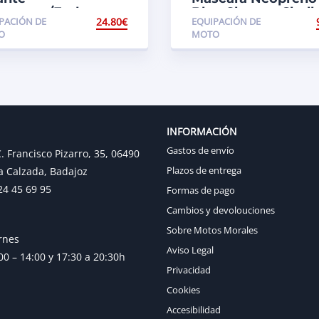
tocross/Enduro
Blue Chrome Skull
PACIÓN DE
24.80
€
EQUIPACIÓN DE
R Sector 20 color
O
MOTO
anja
INFORMACIÓN
Gastos de envío
. Francisco Pizarro, 35, 06490
Plazos de entrega
a Calzada, Badajoz
24 45 69 95
Formas de pago
Cambios y devolouciones
Sobre Motos Morales
rnes
Aviso Legal
0 – 14:00 y 17:30 a 20:30h
Privacidad
Cookies
Accesibilidad