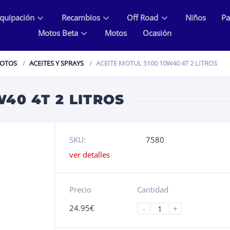
quipación
Recambios
Off Road
Niños
Pa
Motos Beta
Motos
Ocasión
MOTOS
ACEITES Y SPRAYS
ACEITE MOTUL 5100 10W40 4T 2 LITROS
W40 4T 2 LITROS
SKU:
7580
ver detalles
Precio
Cantidad
24.95
€
-
+