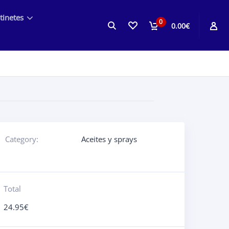
tinetes
0
0.00€
Category:
Aceites y sprays
Total
24.95
€