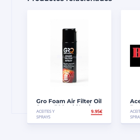
Gro Foam Air Filter Oil
Ace
Spray 500 ml (Aceite
Pa
ACEITES Y
9.95
€
ACEI
para Filtros de aire)
SPRAYS
SPRA