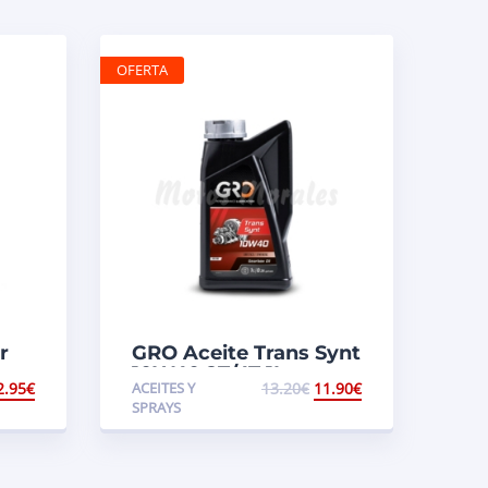
OFERTA
r
GRO Aceite Trans Synt
ara
10W40 2T/4T 1L.
2.95
€
ACEITES Y
13.20
€
11.90
€
SPRAYS