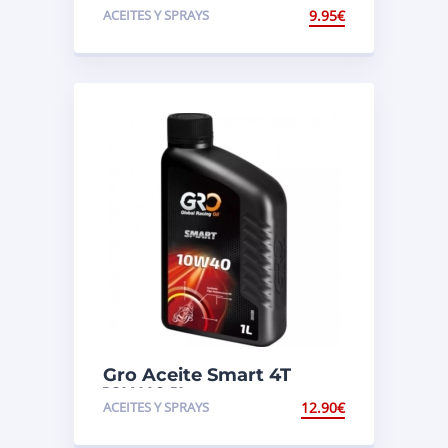
1 Litro
ACEITES Y SPRAYS
9.95
€
Gro Aceite Smart 4T
10W40 1L.
ACEITES Y SPRAYS
12.90
€