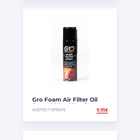
Gro Foam Air Filter Oil
Spray 500 ml (Aceite para
ACEITES Y SPRAYS
9.95
€
Filtros de aire)