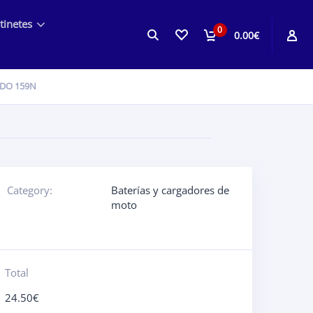
tinetes
0
0.00€
DO 159N
Category:
Baterías y cargadores de
moto
Total
24.50
€