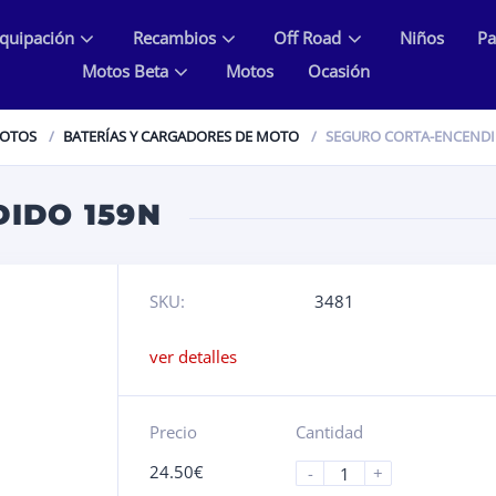
quipación
Recambios
Off Road
Niños
Pa
Motos Beta
Motos
Ocasión
MOTOS
BATERÍAS Y CARGADORES DE MOTO
SEGURO CORTA-ENCENDI
IDO 159N
SKU:
3481
ver detalles
Precio
Cantidad
24.50
€
-
+