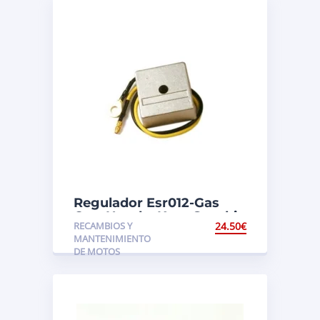
Regulador Esr012-Gas
Gas, Honda, Ktm, Suzuki,
RECAMBIOS Y
24.50
€
Yamaha
MANTENIMIENTO
DE MOTOS