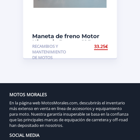
Maneta de freno Motor
Hispania Ranger 125
RECAMBIOS Y
33.25
€
MANTENIMIENTO
DE MOTOS
MOTOS MORALES
En la página web MotosMorales.com, descubrirás el inventario
más extenso en venta en línea de accesorios y equipamiento
para moto. Nuestra garantía insuperable se basa en la confianza
que las principales marcas de equipación de carretera y off-road
han depositado en nosotros.
SOCIAL MEDIA