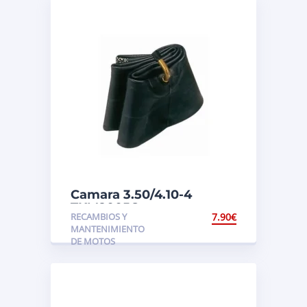
Camara 3.50/4.10-4
TKM20056
RECAMBIOS Y
7.90
€
MANTENIMIENTO
DE MOTOS