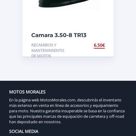
Camara 3.50-8 TR13
RECAMBIOS Y
6.50
€
MANTENIMIENTO
DE MOTOS
MOTOS MORALES
En la página web MotosMorales.com, descubrirás el inventario
más extenso en venta en línea de accesorios y equipamiento
para moto. Nuestra garantía insuperable se basa en la confianza
que las principales marcas de equipación de carretera y off-road
han depositado en nosotros.
SOCIAL MEDIA