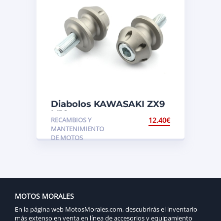
Diabolos KAWASAKI ZX9
M10
RECAMBIOS Y
12.40
€
MANTENIMIENTO
DE MOTOS
MOTOS MORALES
En la página web MotosMorales.com, descubrirás el inventario
más extenso en venta en línea de accesorios y equipamiento