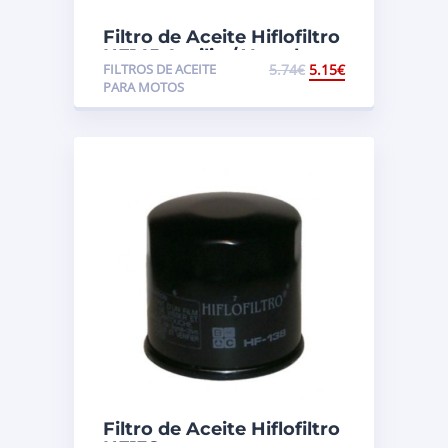
Filtro de Aceite Hiflofiltro
HF145 Aprilia / Yamaha
FILTROS DE ACEITE
5.74
€
5.15
€
PARA MOTOS
Filtro de Aceite Hiflofiltro
HF138