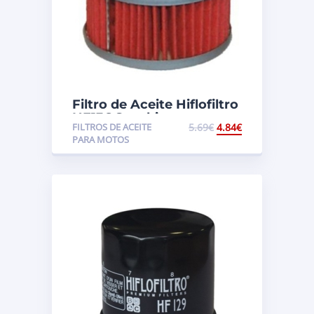
Filtro de Aceite Hiflofiltro
HF136 Suzuki
FILTROS DE ACEITE
5.69
€
4.84
€
DR250/GN250
PARA MOTOS