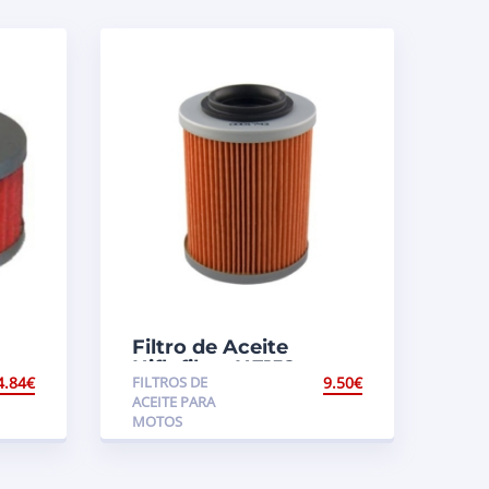
Filtro de Aceite
Hiflofiltro HF152
4.84
€
FILTROS DE
9.50
€
50
Aprilia Futura/Tuono
ACEITE PARA
MOTOS