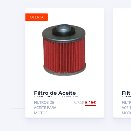
OFERTA
Filtro de Aceite
Fil
Hiflofiltro HF145
Hif
FILTROS DE
5.74
€
5.15
€
FILT
Aprilia / Yamaha
ACEITE PARA
ACEI
MOTOS
MOT