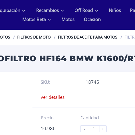
quipación
Recambios
Off Road
Niños
Pa
Motos Beta
Motos
Ocasión
MOTOS
FILTROS DE MOTO
FILTROS DE ACEITE PARA MOTOS
FILTR
LOFILTRO HF164 BMW K1600/R
SKU:
18745
ver detalles
Precio
Cantidad
10.98
€
-
+