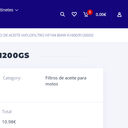
tinetes
0
0.00€
O DE ACEITE HIFLOFILTRO HF164 BMW K1600/R1200GS
1200GS
Category:
Filtros de aceite para
motos
Total
10.98
€