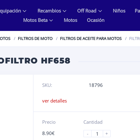
quipación
Recambios
Off Road
Niños
Pa
Motos Beta
Motos
Ocasión
MOTOS
FILTROS DE MOTO
FILTROS DE ACEITE PARA MOTOS
FILTR
LOFILTRO HF658
SKU:
18796
ver detalles
Precio
Cantidad
8.90
€
-
+