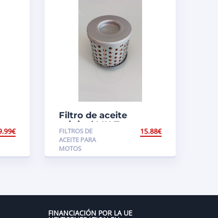
Filtro de aceite
original MH Tray
9.99
€
FILTROS DE
15.88
€
e
ACEITE PARA
MOTOS
FINANCIACIÓN POR LA UE