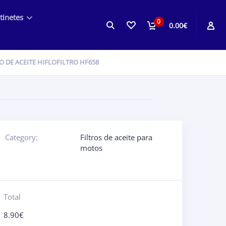
tinetes
0
0.00€
O DE ACEITE HIFLOFILTRO HF658
Category:
Filtros de aceite para
motos
Total
8.90
€