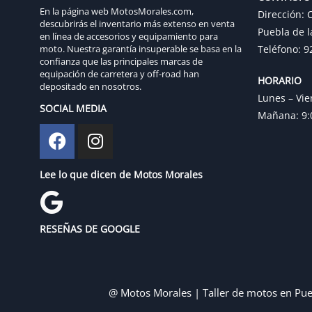
En la página web MotosMorales.com,
Dirección: C
descubrirás el inventario más extenso en venta
Puebla de l
en línea de accesorios y equipamiento para
moto. Nuestra garantía insuperable se basa en la
Teléfono: 9
confianza que las principales marcas de
equipación de carretera y off-road han
HORARIO
depositado en nosotros.
Lunes – Vie
SOCIAL MEDIA
Mañana: 9:0
Lee lo que dicen de Motos Morales
RESEÑAS DE GOOGLE
@ Motos Morales | Taller de motos en Pue