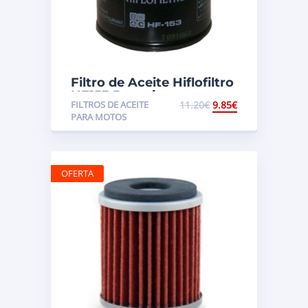
Filtro de Aceite Hiflofiltro
HF153 Ducati
FILTROS DE ACEITE
11.20
€
9.85
€
PARA MOTOS
OFERTA