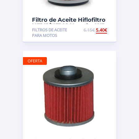
Filtro de Aceite Hiflofiltro
HF141/HF140 Yamaha WR
FILTROS DE ACEITE
6.15
€
5.40
€
250
PARA MOTOS
OFERTA