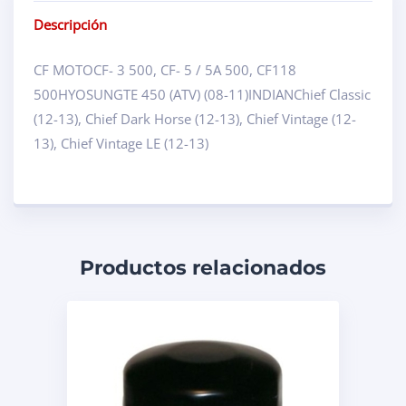
Descripción
CF MOTOCF- 3 500, CF- 5 / 5A 500, CF118
500HYOSUNGTE 450 (ATV) (08-11)INDIANChief Classic
(12-13), Chief Dark Horse (12-13), Chief Vintage (12-
13), Chief Vintage LE (12-13)
Productos relacionados