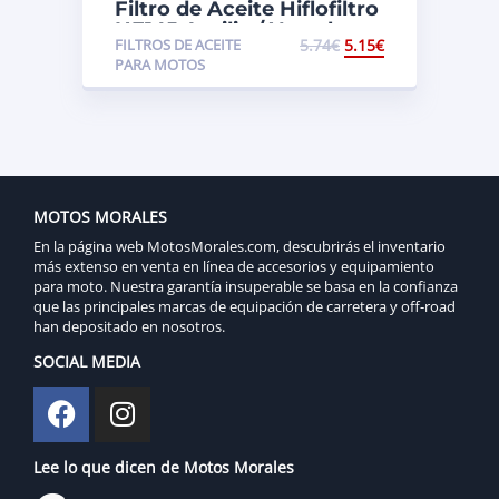
Filtro de Aceite Hiflofiltro
HF145 Aprilia / Yamaha
FILTROS DE ACEITE
5.74
€
5.15
€
PARA MOTOS
MOTOS MORALES
En la página web MotosMorales.com, descubrirás el inventario
más extenso en venta en línea de accesorios y equipamiento
para moto. Nuestra garantía insuperable se basa en la confianza
que las principales marcas de equipación de carretera y off-road
han depositado en nosotros.
SOCIAL MEDIA
Lee lo que dicen de Motos Morales