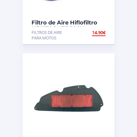
Filtro de Aire Hiflofiltro
HFA1706 VFR800X
FILTROS DE AIRE
14.90
€
Crossrunner ABS (RC60)
PARA MOTOS