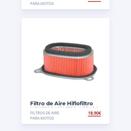
PARA MOTOS
Filtro de Aire Hiflofiltro
HFA1708 XRV750 AFRICA
FILTROS DE AIRE
18.90
€
TWIN (RD07)
PARA MOTOS