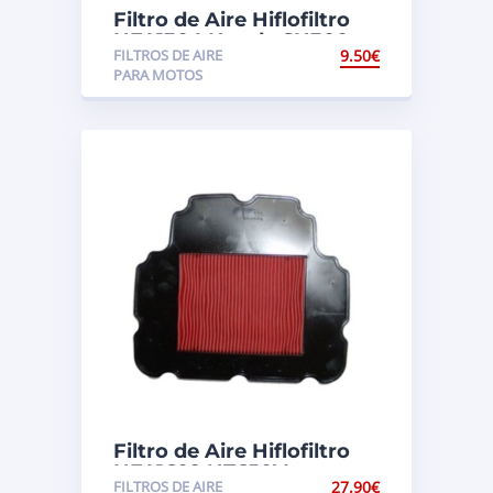
Filtro de Aire Hiflofiltro
HFA1304 Honda SH300
FILTROS DE AIRE
9.50
€
PARA MOTOS
Filtro de Aire Hiflofiltro
HFA1609 NT650V
FILTROS DE AIRE
27.90
€
Deauville (RC47)