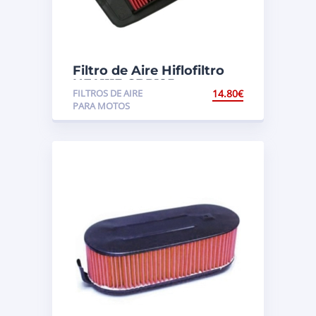
Filtro de Aire Hiflofiltro
HFA1113 CBR125
FILTROS DE AIRE
14.80
€
PARA MOTOS