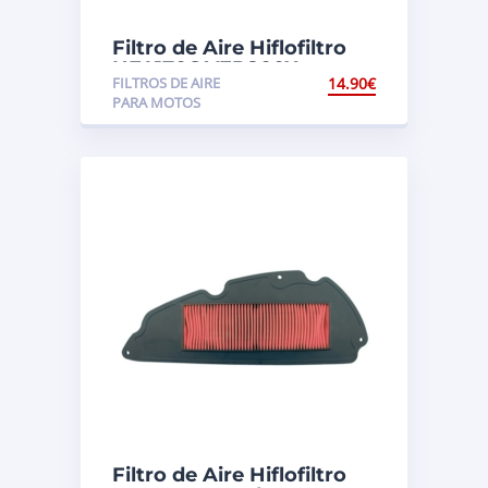
Filtro de Aire Hiflofiltro
HFA1706 VFR800X
FILTROS DE AIRE
14.90
€
Crossrunner ABS (RC60)
PARA MOTOS
Filtro de Aire Hiflofiltro