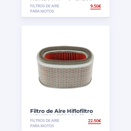
HFA1304 Honda SH300
FILTROS DE AIRE
9.50
€
PARA MOTOS
Filtro de Aire Hiflofiltro
HFA1712 VT750C2 Shadow
FILTROS DE AIRE
22.50
€
Spirit (RC53)
PARA MOTOS