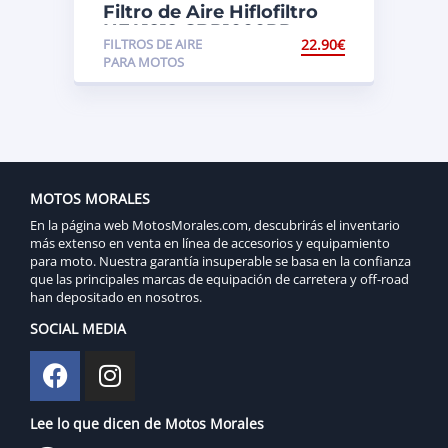
Filtro de Aire Hiflofiltro
HFA1919 CBR1000RR
FILTROS DE AIRE
22.90
€
Fireblade (SC57)
PARA MOTOS
MOTOS MORALES
En la página web MotosMorales.com, descubrirás el inventario
más extenso en venta en línea de accesorios y equipamiento
para moto. Nuestra garantía insuperable se basa en la confianza
que las principales marcas de equipación de carretera y off-road
han depositado en nosotros.
SOCIAL MEDIA
Lee lo que dicen de Motos Morales