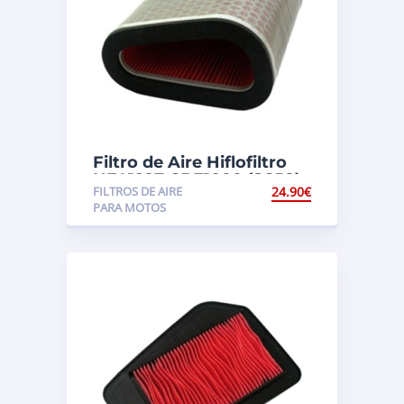
Filtro de Aire Hiflofiltro
HFA1927 CBF1000 (SC58)
FILTROS DE AIRE
24.90
€
PARA MOTOS