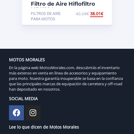
Filtro de Aire Hiflofiltro
HFA1104
FILTROS DE AIRE
42.24
€
38.01
€
PARA MOTOS
MOTOS MORALES
En la página web MotosMorales.com, descubrirás el inventario
más extenso en venta en línea de accesorios y equipamiento
para moto. Nuestra garantía insuperable se basa en la confianza
que las principales marcas de equipación de carretera y off-road
han depositado en nosotros.
SOCIAL MEDIA
Lee lo que dicen de Motos Morales