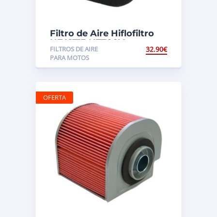
Filtro de Aire Hiflofiltro
HFA1713 NT700V
FILTROS DE AIRE
32.90
€
Deauville (RC52) (RC59)
PARA MOTOS
OFERTA