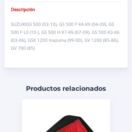
Descripción
SUZUKIGS 500 (03-10), GS 500 F K4-K9 (04-09), GS
500 F L0 (10-), GS 500 H K7-K9 (07-09), GS 500 K3-K6
(03-06), GSX 1200 Inazuma (99-00), GV 1200 (85-86),
GV 700 (85)
Productos relacionados