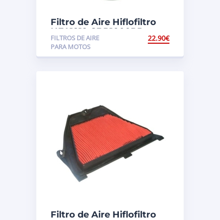
Filtro de Aire Hiflofiltro
HFA1919 CBR1000RR
FILTROS DE AIRE
22.90
€
Fireblade (SC57)
PARA MOTOS
Filtro de Aire Hiflofiltro