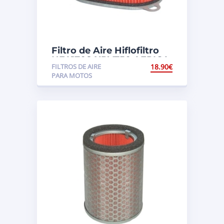
Filtro de Aire Hiflofiltro
HFA1708 XRV750 AFRICA
FILTROS DE AIRE
18.90
€
TWIN (RD07)
PARA MOTOS