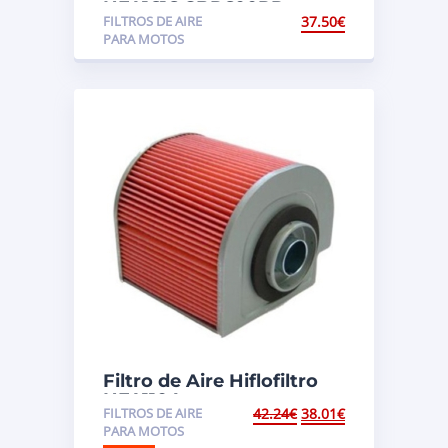
HFA1616 CBR600RR
FILTROS DE AIRE
37.50
€
(PC37)
PARA MOTOS
Filtro de Aire Hiflofiltro
HFA1104
FILTROS DE AIRE
42.24
€
38.01
€
PARA MOTOS