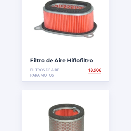
Filtro de Aire Hiflofiltro
HFA1708 XRV750 AFRICA
FILTROS DE AIRE
18.90
€
TWIN (RD07)
PARA MOTOS