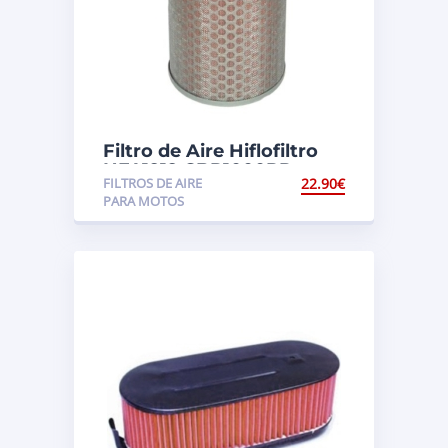
Filtro de Aire Hiflofiltro
HFA1919 CBR1000RR
FILTROS DE AIRE
22.90
€
Fireblade (SC57)
PARA MOTOS