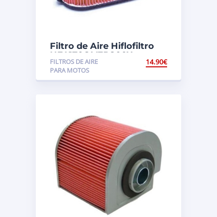
Filtro de Aire Hiflofiltro
HFA1706 VFR800X
FILTROS DE AIRE
14.90
€
Crossrunner ABS (RC60)
PARA MOTOS