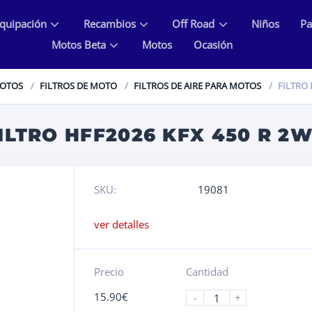
quipación
Recambios
Off Road
Niños
Pa
Motos Beta
Motos
Ocasión
MOTOS
FILTROS DE MOTO
FILTROS DE AIRE PARA MOTOS
FILTRO 
FILTRO HFF2026 KFX 450 R 2
SKU:
19081
ver detalles
Precio
Cantidad
15.90
€
-
+