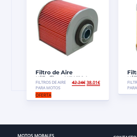
Filtro de Aire
Fil
Hiflofiltro HFA1104
Hif
FILTROS DE AIRE
42.24
€
38.01
€
FILT
GPR
PARA MOTOS
PAR
OFERTA
MOTOS MORALES