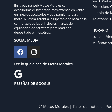
CONTACTO
En la página web MotosMorales.com,
Dirección: C
descubrirás el inventario más extenso en venta
Puebla de l
en línea de accesorios y equipamiento para
moto. Nuestra garantía insuperable se basa en la
Teléfono: 9
confianza que las principales marcas de
equipación de carretera y off-road han
HORARIO
depositado en nosotros.
Lunes – Vie
SOCIAL MEDIA
Mañana: 9:0
Lee lo que dicen de Motos Morales
RESEÑAS DE GOOGLE
@ Motos Morales | Taller de motos en Pue