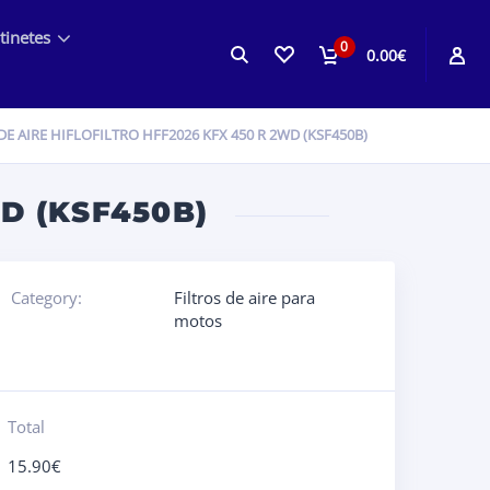
tinetes
0
0.00€
DE AIRE HIFLOFILTRO HFF2026 KFX 450 R 2WD (KSF450B)
WD (KSF450B)
Category:
Filtros de aire para
motos
Total
15.90
€