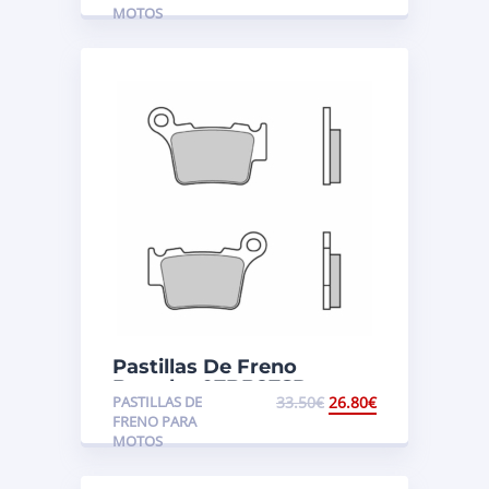
MOTOS
Pastillas De Freno
Brembo 07BB27SD
PASTILLAS DE
33.50
€
26.80
€
Husqvarna, KTM, Sherco
FRENO PARA
MOTOS