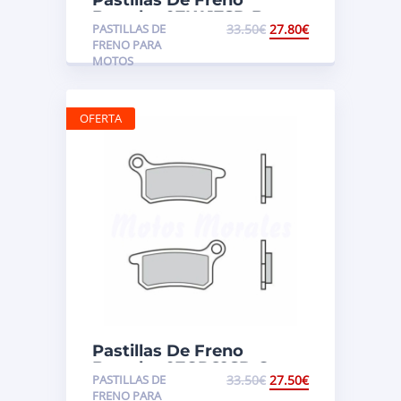
Brembo 07KA17SD Beta,
PASTILLAS DE
33.50
€
27.80
€
Gas Gas, Honda,
FRENO PARA
Kawasaki, Suzuki
MOTOS
OFERTA
Pastillas De Freno
Brembo 07GR69SD Gas
PASTILLAS DE
33.50
€
27.50
€
Gas, Husqvarna, KTM
FRENO PARA