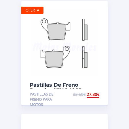
OFERTA
Pastillas De Freno
Brembo 07HO48SD
PASTILLAS DE
33.50
€
27.80
€
Honda
FRENO PARA
MOTOS