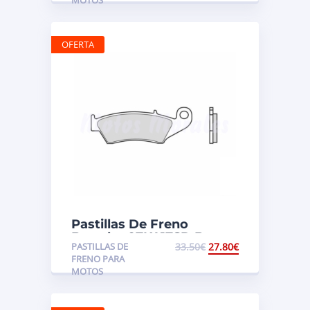
OFERTA
Pastillas De Freno
Brembo 07KA17SD Beta,
PASTILLAS DE
33.50
€
27.80
€
Gas Gas, Honda,
FRENO PARA
Kawasaki, Suzuki
MOTOS