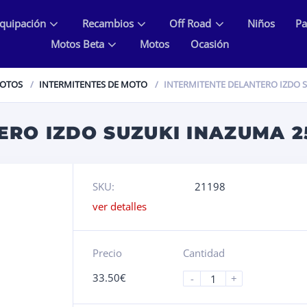
quipación
Recambios
Off Road
Niños
Pa
Motos Beta
Motos
Ocasión
MOTOS
INTERMITENTES DE MOTO
INTERMITENTE DELANTERO IZDO S
ERO IZDO SUZUKI INAZUMA 2
SKU:
21198
ver detalles
Precio
Cantidad
33.50
€
-
+