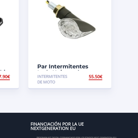
Par Intermitentes
ki
Leds Universales
7.90
€
INTERMITENTES
55.50
€
DE MOTO
FINANCIACIÓN POR LA UE
NEXTGENERATION EU