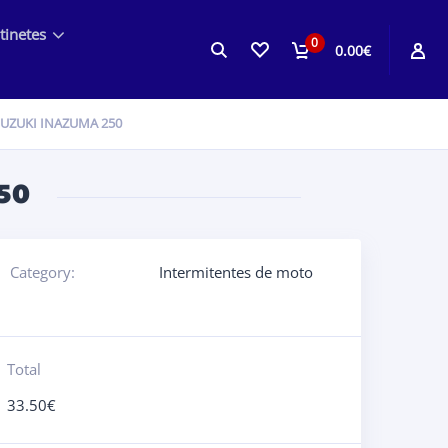
tinetes
0
0.00€
UZUKI INAZUMA 250
50
Category:
Intermitentes de moto
Total
33.50
€