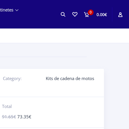
tinetes
0
0.00€
Category:
Kits de cadena de motos
Total
91.65
€
73.35
€