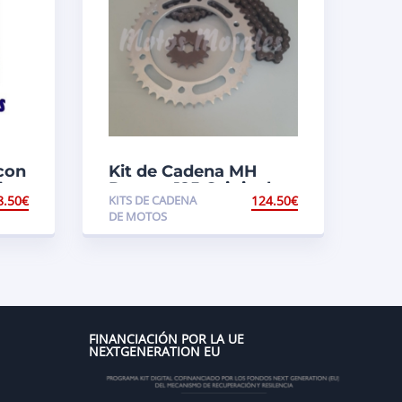
con
Kit de Cadena MH
)
Ranger 125 Original
8.50
€
KITS DE CADENA
124.50
€
DE MOTOS
FINANCIACIÓN POR LA UE
NEXTGENERATION EU