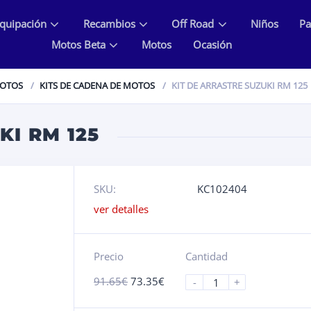
quipación
Recambios
Off Road
Niños
Pa
Motos Beta
Motos
Ocasión
MOTOS
KITS DE CADENA DE MOTOS
KIT DE ARRASTRE SUZUKI RM 125
KI RM 125
SKU:
KC102404
ver detalles
Precio
Cantidad
91.65
€
73.35
€
-
+