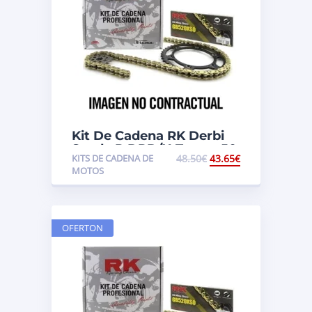
Kit De Cadena RK Derbi
Senda R DRD/X-Treme 50
KITS DE CADENA DE
48.50
€
43.65
€
MOTOS
OFERTON