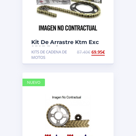
Kit De Arrastre Ktm Exc
250F Enduro
KITS DE CADENA DE
87.40
€
69.95
€
MOTOS
NUEVO